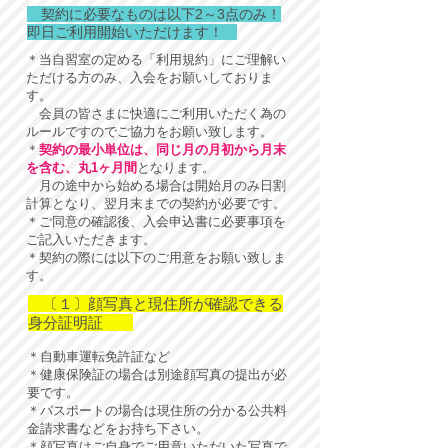
契約に必要なものは以下2～3点のみ！
即日ご利用開始いただけます！
＊当自習室の定める「利用規約」にご理解い
ただける方のみ、入会をお願いしておりま
す。
会員の皆さまに快適にご利用いただく為の
ルールですのでご協力をお願い致します。
＊
契約の最小単位は、同じ月の月初から月末
を含む、丸1ヶ月間
となります。
月の途中から始める場合は開始月のみ日割
計算となり、翌月末までの契約が必要です。
＊ご同意の確認後、入会申込書に必要事項を
ご記入いただきます。
＊契約の際には以下のご用意をお願い致しま
す。
〔１〕顔写真と現住所が確認できる
身分証明証
＊自動車運転免許証など
＊健康保険証の場合は別途顔写真の提出が必
要です。
＊パスポートの場合は現住所の分かる公共料
金請求書などをお持ち下さい。
​＊顔写真はご自身でご用意いただいた写真で