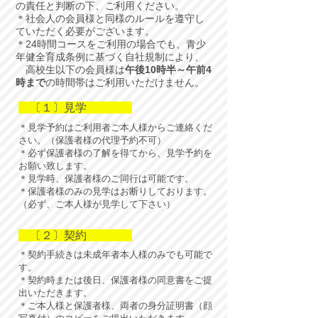
の責任と判断の下、ご利用ください。
＊社会人の会員様と同様のルールを遵守し
ていただく必要がございます。
＊24時間コースをご利用の場合でも、青少
年健全育成条例に基づく自社規制により、
高校生以下の会員様は
午後10時半～午前4
時まで
の時間帯はご利用いただけません。
〔１〕見学
＊見学予約はご利用者ご本人様からご連絡くだ
さい。（保護者様の代理予約不可）
＊必ず保護者様の了解を得てから、
見学予約を
お願い致します。
＊見学時、保護者様のご同行は可能です。
​＊保護者様のみの見学はお断りしております。
（必ず、ご本人様が見学して下さい）
〔２〕契約
＊契約手続きは未成年者本人様のみでも可能で
す。
＊契約時または後日、保護者様の同意書をご提
出いただきます。
＊ご本人様と保護者様、両者の身分証明書（顔