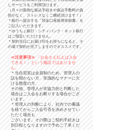
しサービスをご利用頂けます。
（
月々の面倒な振込手続きや振込手数料の負
担がなく、ストレスなくご継続頂けます！）
＊銀行へ提出する「預金口座振替依頼書」を
ご記入いただきます。
＊ゆうちょ銀行・シティバンク・ネット銀行
はご指定いただけません。
＊契約当日にお届け印をお持ちになると、そ
の場で契約が完了しますのでオススメです。
≪注意事項≫
「お金さえ払えば入会
できる！」という施設ではありませ
ん。
＊当自習室は会員制のため、管理人の
話を聞かない方、常識的なマナーに欠
ける態度の方、
その他、管理人が非協力的と判断した
場合はご入会をお断りする場合がござ
います。
​＊
管理人の判断により、社内での審議
を経てからご入会可否を決めさせてい
ただく場合も
ございます。その際はご契約手続きは
別日程となりますので予めご了承くだ