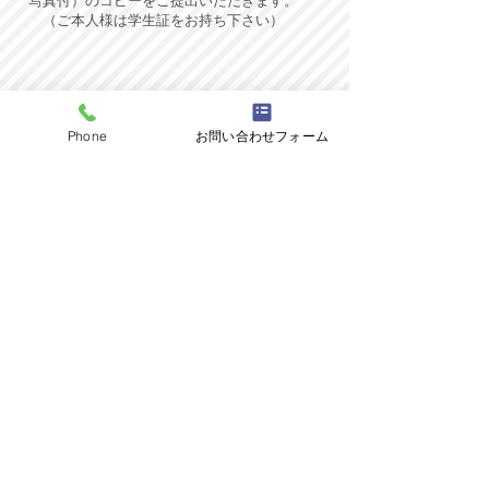
写真付）のコピーをご提出いただきます。
​ （ご本人様は学生証をお持ち下さい）
一定の収入がない
★
学生について
Phone
お問い合わせフォーム
身元保証書のご提出をいただいた
上で、ご契約いただけます。
＊18歳以降で法律上は成人していても、一
定の収入を得ていない学生さんには、
身元保証人を立てていただき、身元保証書
をご提出いただいております。
身元保証人とは？
＊高校3年生は18歳から法律上は成人扱いと
なりますが、通常は学業に専念されていて
一定の収入を得ていない場合がほとんどで
すので、便宜上、保護者の方に身元保証人
として書類をご提出いただいておりま
す。