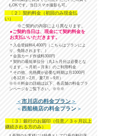
もOKです。当日スマホ撮影も可。
〔２〕契約料金（初回のみ現金払
い）
※ご契約の内容により異なります。
●ご契約当日は、現金にて契約料金を
お支払いいただきます。
＊入会登録料4,400円（こちらはプランによ
り、免除されます。）
＊会員カード作成料300円
＊契約の最短単位分（丸1ヵ月分は必要とな
ります。＝月初～月末）のご利用料金
＊その他、光熱費が必要な時期は月1000円
（冬12月～2月、夏7月～9月）
※※※料金の詳細は以下、各店舗の料金プラ
ンページ
をご覧下さい。※※※
＜
市川店の料金プラン
＞
＜
西船橋店の料金プラン
＞
〔３〕銀行のお届印（任意／３ヶ月以上
継続される方のみ）
＊長期のお客様には特典として口座自動引落