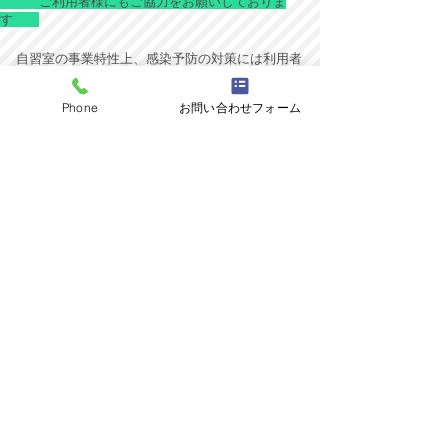
ご利用者様にもご協力をお願いしておりま
す
自習室の事業特性上、感染予防の対策には利用者
1人1人のご理解とご協力が不可欠ですので、以下
のことをお願いしております。
Phone
お問い合わせフォーム
＊
利用時間帯をずらす・滞在時間の短縮・人と間
隔をあける等、個々で感染リスクを減らす工夫と
判断をしながらご利用ください。
＊
デスク使用前に室内に設置している除菌スプレ
ーで消毒されることをオススメしております。
＊
体調が少しでもいつもと違うなという場合
（咳・喉の痛み・鼻水・だるさ・発熱等）はご利
用をご遠慮いただいております。