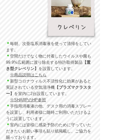
​クレベリン
＊
毎朝、次亜塩系消毒液を使って清掃をしてい
ます。
＊
空間だけでなく物に付着したウイルスや菌も
99.9%広範囲に渡り除去する特許取得製品
【置
き型クレベリン】
を設置しています。
※商品説明はこちら
＊
新型コロナウィルス不活性化に効果があると
実証されている空気清浄機
【プラズマクラスタ
ー】
を室内に2台設置しています。
※SHARPのHP参照
＊
手指用消毒液の他、デスク用の消毒スプレー
を設置し、利用者様に随時ご利用いただけるよ
うに設置しています。
＊
室内には皆様に感染予防のために守っていた
だきたいお願い事項も貼り紙掲載し、ご協力を
賜っております。